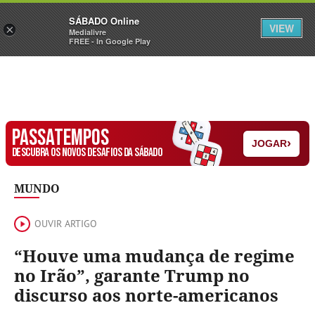
Sábado
SÁBADO Online
Assine
Iniciar Sessão
VIEW
×
Medialivre
FREE - In Google Play
PASSATEMPOS
›
JOGAR
DESCUBRA OS NOVOS DESAFIOS DA SÁBADO
MUNDO
OUVIR ARTIGO
“Houve uma mudança de regime
no Irão”, garante Trump no
discurso aos norte-americanos