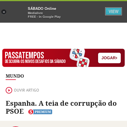
Sábado
SÁBADO Online
Assine
Iniciar Sessão
VIEW
×
Medialivre
FREE - In Google Play
PASSATEMPOS
›
JOGAR
DESCUBRA OS NOVOS DESAFIOS DA SÁBADO
MUNDO
OUVIR ARTIGO
Espanha. A teia de corrupção do
PSOE