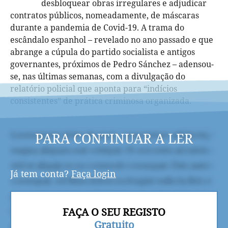
desbloquear obras irregulares e adjudicar
contratos públicos, nomeadamente, de máscaras
durante a pandemia de Covid-19. A trama do
escândalo espanhol – revelado no ano passado e que
abrange a cúpula do partido socialista e antigos
governantes, próximos de Pedro Sánchez – adensou-
se, nas últimas semanas, com a divulgação do
relatório policial que aponta para “indícios
consistentes” de prática criminosa organizada.
PARA CONTINUAR A LER
Já tem conta?
Faça login
FAÇA O SEU REGISTO
Gratuito