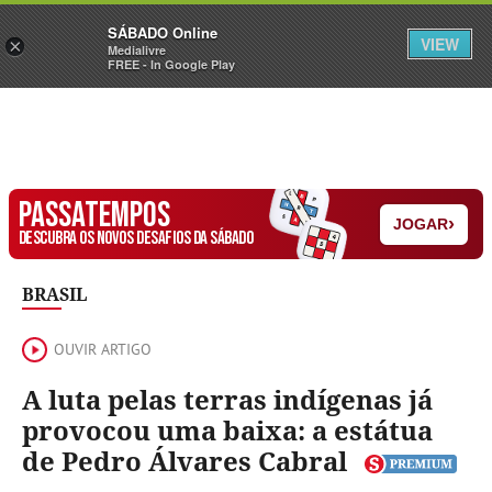
Sábado
SÁBADO Online
Assine
Iniciar Sessão
VIEW
×
Medialivre
FREE - In Google Play
PASSATEMPOS
›
JOGAR
DESCUBRA OS NOVOS DESAFIOS DA SÁBADO
BRASIL
OUVIR ARTIGO
A luta pelas terras indígenas já
provocou uma baixa: a estátua
de Pedro Álvares Cabral