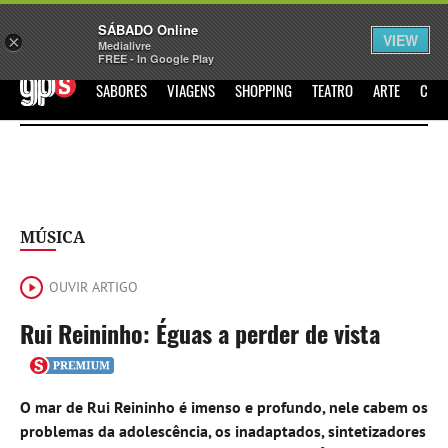
Sábado
SÁBADO Online
Assine
Iniciar Sessão
VIEW
×
Medialivre
FREE - In Google Play
GPS
SABORES
VIAGENS
SHOPPING
TEATRO
ARTE
CIN
MÚSICA
OUVIR ARTIGO
Rui Reininho: Éguas a perder de vista
O mar de Rui Reininho é imenso e profundo, nele cabem os
problemas da adolescência, os inadaptados, sintetizadores