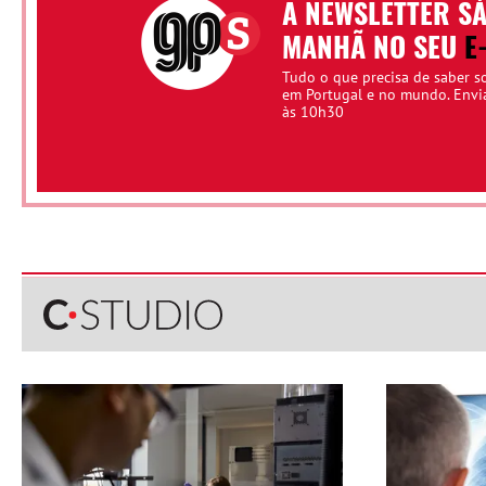
A NEWSLETTER S
MANHÃ NO SEU
E
Tudo o que precisa de saber s
em Portugal e no mundo. Env
às 10h30