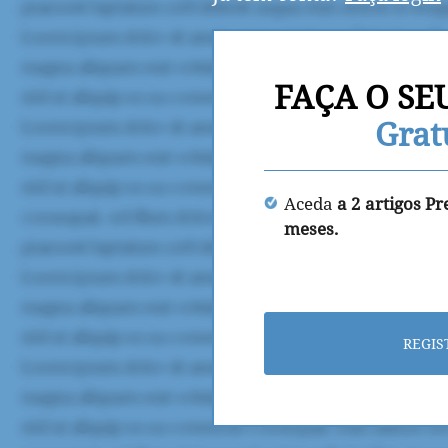
FAÇA O SE
Grat
Aceda
a 2 artigos P
meses.
REGIS