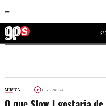
GPS
SA
MÚSICA
OUVIR ARTIGO
O que Slow J gostaria d