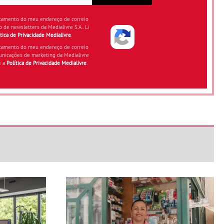
atamento do meu endereço de correio
o de newsletters da Medialivre S.A.. Li
ítica de Privacidade Medialivre
.
atamento do meu endereço de correio
unicações de marketing da Medialivre
e a
Política de Privacidade Medialivre
.