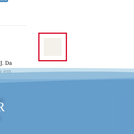
J. Da
da em
R