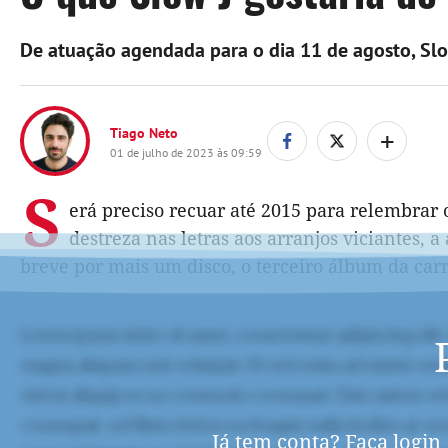
De atuação agendada para o dia 11 de agosto, Slow
+
Tiago Neto
01 de julho de 2023 às 09:59
S
erá preciso recuar até 2015 para relembrar o
destreza nas letras aos arranjos viciantes, 
breve por mais um disco, o terceiro álbum da carr
Já tem conta?
Faça login