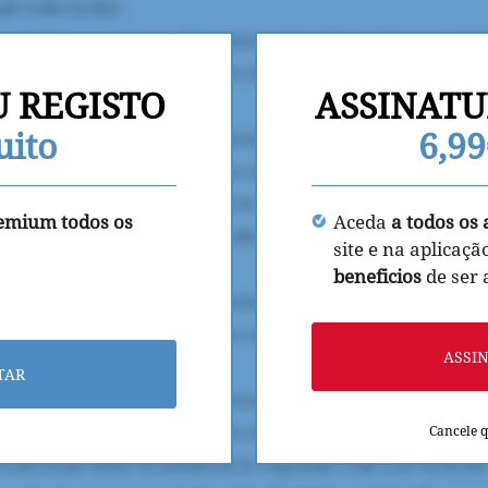
U REGISTO
ASSINATU
uito
6,9
remium todos os
Aceda
a todos os 
site e na aplicaçã
beneficios
de ser
ASSI
TAR
Cancele 