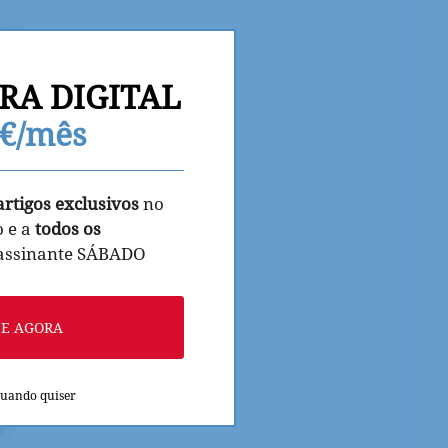
RA DIGITAL
9€/mês
artigos exclusivos
no
o e a
todos os
 assinante SÁBADO
NE AGORA
quando quiser