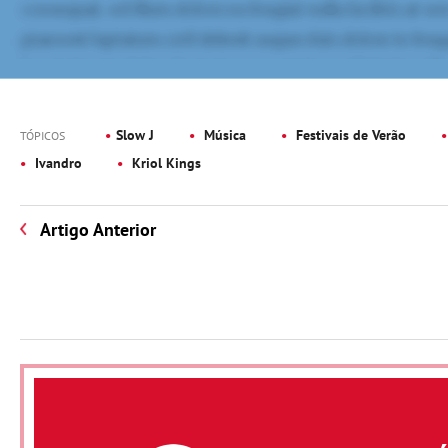
Slow J
Música
Festivais de Verão
TÓPICOS
Ivandro
Kriol Kings
Artigo Anterior