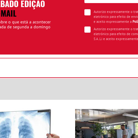
ÁBADO EDIÇÃO
-MAIL
Autorizo expressamente o tr
eletrónico para efeito de envi
obre o que está a acontecer
e aceito expressamente a
Pol
iada de segunda a domingo
Autorizo expressamente o tr
eletrónico para efeito de com
S.A..Li e aceito expressament