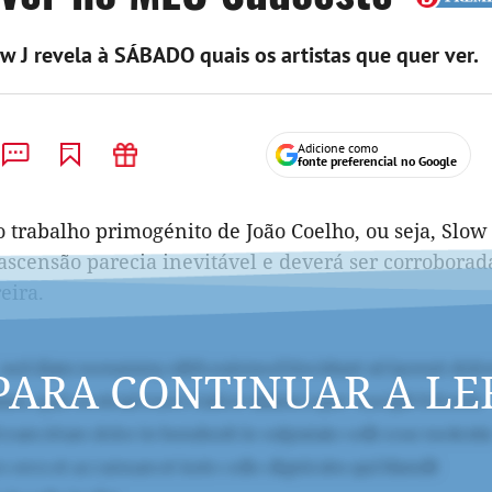
 J revela à SÁBADO quais os artistas que quer ver.
Adicione como
fonte preferencial no Google
 trabalho primogénito de João Coelho, ou seja, Slow 
a ascensão parecia inevitável e deverá ser corrobora
eira.
PARA CONTINUAR A LE