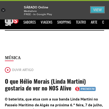
Sábado
SÁBADO Online
Assine
Iniciar Sessão
VIEW
×
Medialivre
FREE - In Google Play
GPS
SABORES
VIAGENS
SHOPPING
TEATRO
ARTE
CIN
MÚSICA
OUVIR ARTIGO
O que Hélio Morais (Linda Martini)
gostaria de ver no NOS Alive
O baterista, que atua com a sua banda Linda Martini no
Passeio Marítimo de Algés na próxima 6.ª feira, 7 de julho,