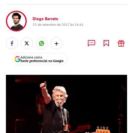
Diogo Barreto
25 de setembro de 2017 às 14:41
+
Adicione como
fonte preferencial no Google