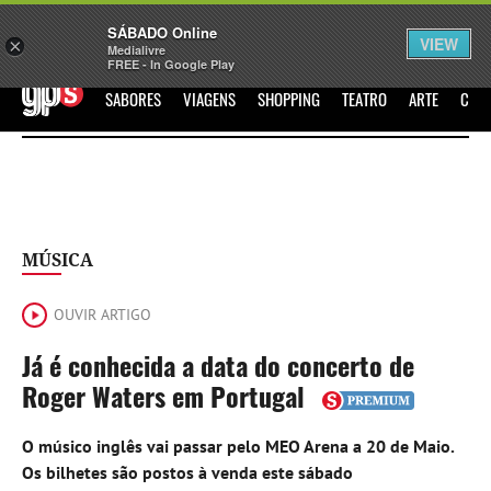
Sábado
SÁBADO Online
Assine
Iniciar Sessão
VIEW
×
Medialivre
FREE - In Google Play
GPS
SABORES
VIAGENS
SHOPPING
TEATRO
ARTE
CIN
MÚSICA
OUVIR ARTIGO
Já é conhecida a data do concerto de
Roger Waters em Portugal
O músico inglês vai passar pelo MEO Arena a 20 de Maio.
Os bilhetes são postos à venda este sábado