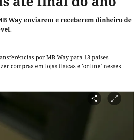
s até final do ano
o MB Way enviarem e receberem dinheiro de
vel.
 transferências por MB Way para 13 países
zer compras em lojas físicas e 'online' nesses