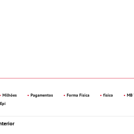
Milhões
Pagamentos
Forma Física
físico
MB 
Epi
nterior