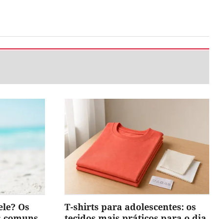
ele? Os
T-shirts para adolescentes: os
is comuns
tecidos mais práticos para o dia