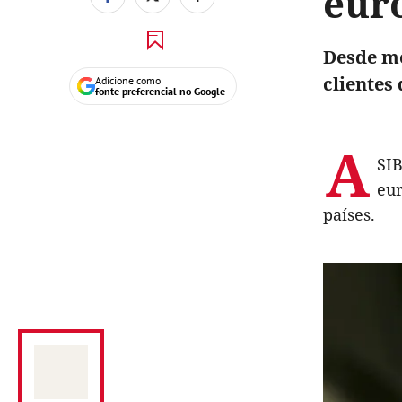
euro
Desde me
clientes
Adicione como
fonte preferencial no Google
A
SIB
eur
países.