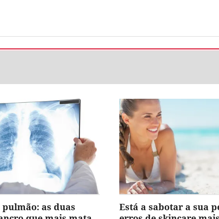
 pulmão: as duas
Está a sabotar a sua p
cancro que mais mata
erros de skincare ma