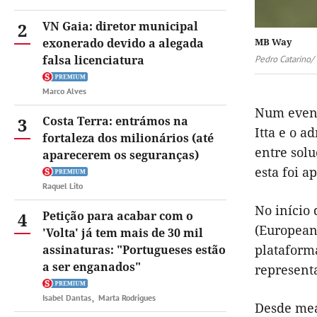
2
VN Gaia: diretor municipal
exonerado devido a alegada
MB Way
falsa licenciatura
Pedro Catarino/
Marco Alves
Num event
3
Costa Terra: entrámos na
Itta e o 
fortaleza dos milionários (até
entre solu
aparecerem os seguranças)
esta foi a
Raquel Lito
No início 
4
Petição para acabar com o
(European
'Volta' já tem mais de 30 mil
plataform
assinaturas: "Portugueses estão
a ser enganados"
represent
Isabel Dantas
Marta Rodrigues
Desde mea