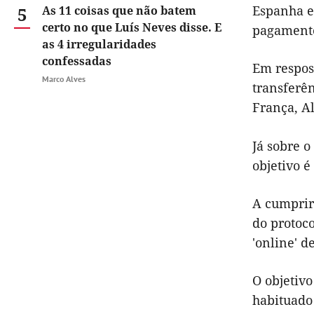
Espanha e
5
As 11 coisas que não batem
certo no que Luís Neves disse. E
pagament
as 4 irregularidades
confessadas
Em respost
Marco Alves
transferên
França, Al
Já sobre 
objetivo é
A cumprir
do protoc
'online' d
O objetivo
habituado 