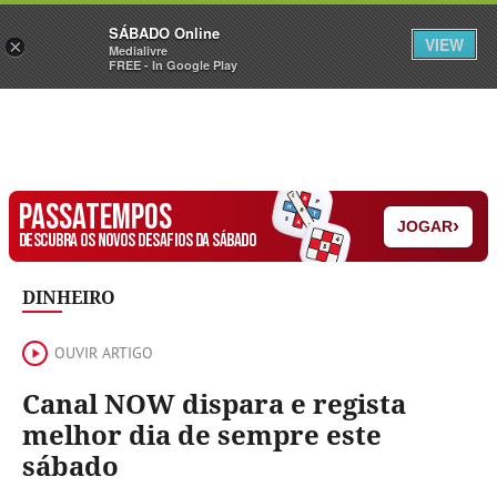
Sábado
SÁBADO Online
Assine
Iniciar Sessão
VIEW
×
Medialivre
FREE - In Google Play
PASSATEMPOS
›
JOGAR
DESCUBRA OS NOVOS DESAFIOS DA SÁBADO
DINHEIRO
OUVIR ARTIGO
Canal NOW dispara e regista
melhor dia de sempre este
sábado