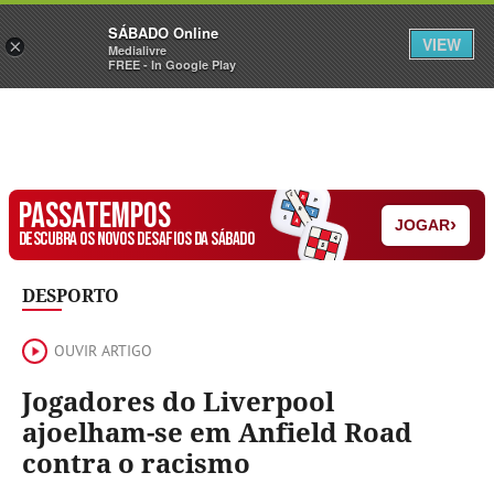
Sábado
SÁBADO Online
Assine
Iniciar Sessão
VIEW
×
Medialivre
FREE - In Google Play
PASSATEMPOS
›
JOGAR
DESCUBRA OS NOVOS DESAFIOS DA SÁBADO
DESPORTO
OUVIR ARTIGO
Jogadores do Liverpool
ajoelham-se em Anfield Road
contra o racismo