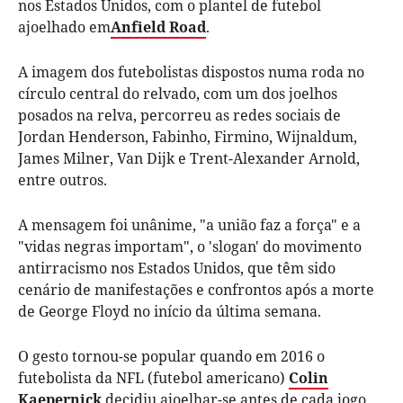
nos Estados Unidos, com o plantel de futebol
ajoelhado em
Anfield Road
.
A imagem dos futebolistas dispostos numa roda no
círculo central do relvado, com um dos joelhos
posados na relva, percorreu as redes sociais de
Jordan Henderson, Fabinho, Firmino, Wijnaldum,
James Milner, Van Dijk e Trent-Alexander Arnold,
entre outros.
A mensagem foi unânime, "a união faz a força" e a
"vidas negras importam", o 'slogan' do movimento
antirracismo nos Estados Unidos, que têm sido
cenário de manifestações e confrontos após a morte
de George Floyd no início da última semana.
O gesto tornou-se popular quando em 2016 o
futebolista da NFL (futebol americano)
Colin
Kaepernick
decidiu ajoelhar-se antes de cada jogo,