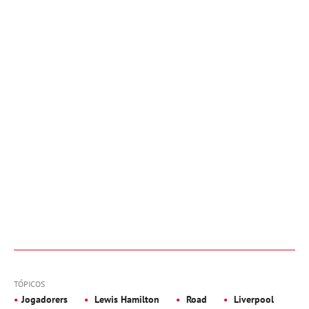
TÓPICOS
Jogadorers
Lewis Hamilton
Road
Liverpool