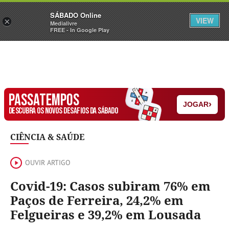
Sábado
SÁBADO Online
Assine
Iniciar Sessão
VIEW
×
Medialivre
FREE - In Google Play
PASSATEMPOS
›
JOGAR
DESCUBRA OS NOVOS DESAFIOS DA SÁBADO
CIÊNCIA & SAÚDE
OUVIR ARTIGO
Covid-19: Casos subiram 76% em
Paços de Ferreira, 24,2% em
Felgueiras e 39,2% em Lousada