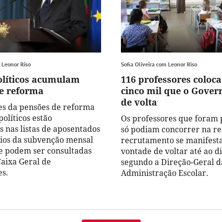
m Leonor Riso
Sofia Oliveira com Leonor Riso
olíticos acumulam
116 professores coloc
e reforma
cinco mil que o Gover
de volta
s da pensões de reforma
políticos estão
Os professores que foram 
s nas listas de aposentados
só podiam concorrer na re
rios da subvenção mensal
recrutamento se manifest
que podem ser consultadas
vontade de voltar até ao d
Caixa Geral de
segundo a Direção-Geral d
s.
Administração Escolar.