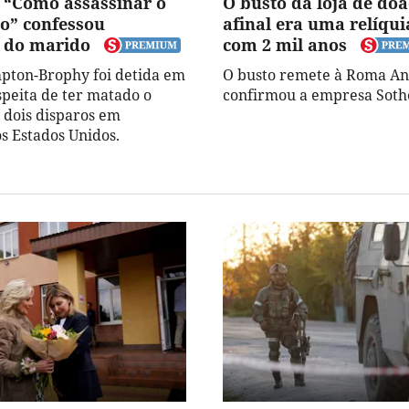
 “Como assassinar o
O busto da loja de do
o” confessou
afinal era uma relíqu
 do marido
com 2 mil anos
pton-Brophy foi detida em
O busto remete à Roma An
speita de ter matado o
confirmou a empresa Soth
dois disparos em
os Estados Unidos.