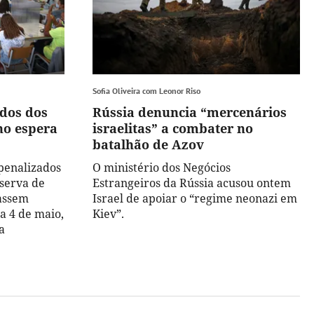
Sofia Oliveira com Leonor Riso
ados dos
Rússia denuncia “mercenários
no espera
israelitas” a combater no
batalhão de Azov
penalizados
O ministério dos Negócios
serva de
Estrangeiros da Rússia acusou ontem
assem
Israel de apoiar o “regime neonazi em
ia 4 de maio,
Kiev”.
a