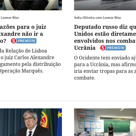
m Leonor Riso
Sofia Oliveira com Leonor Riso
azões para o juiz
Deputado russo diz q
exandre não ir a
Unidos estão diretame
to?
envolvidos nos comba
Ucrânia
da Relação de Lisboa
 o juiz Carlos Alexandre
O Ocidente tem enviado aj
ulgamento pela distribuição
para a Ucrânia, mas afirm
Operação Marquês.
iria enviar tropas para as 
combate.