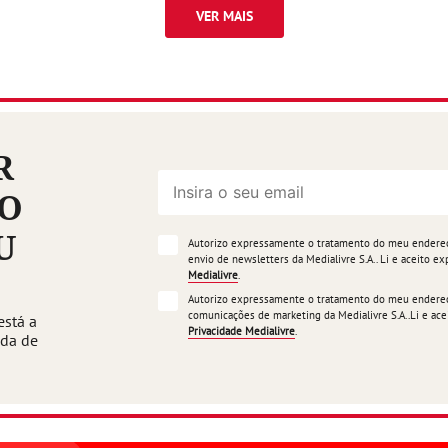
VER MAIS
R
ÃO
U
Autorizo expressamente o tratamento do meu endereço
envio de newsletters da Medialivre S.A.. Li e aceito 
Medialivre
.
Autorizo expressamente o tratamento do meu endereço
comunicações de marketing da Medialivre S.A..Li e a
está a
Privacidade Medialivre
.
ada de