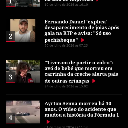
1
10 de julho de 2026 às 16:10
Fernando Daniel 'explica'
desaparecimento de joias após
gala na RTP e avisa: "Só uso
2
pechisbeque"
30 de julho de 2026 às 07:25
"Tiveram de partir o vidro":
avó de bebé que morreu em
carrinha da creche alerta pais
3
de outras crianças
24 de julho de 2026 às 15:02
Ayrton Senna morreu há 30
anos. O vídeo do acidente que
mudou a história da Fórmula 1
4
01 de maio de 2024 às 11:39