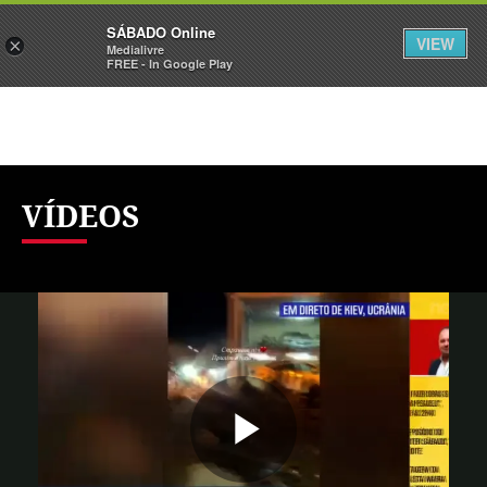
Sábado
SÁBADO Online
Assine
Iniciar Sessão
VIEW
×
Medialivre
FREE - In Google Play
VÍDEOS
Reproduzi