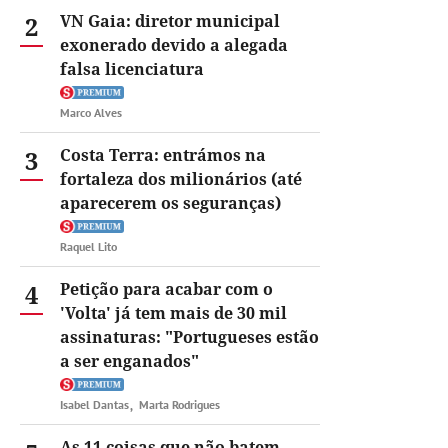
2
VN Gaia: diretor municipal
exonerado devido a alegada
falsa licenciatura
Marco Alves
3
Costa Terra: entrámos na
fortaleza dos milionários (até
aparecerem os seguranças)
Raquel Lito
4
Petição para acabar com o
'Volta' já tem mais de 30 mil
assinaturas: "Portugueses estão
a ser enganados"
Isabel Dantas
Marta Rodrigues
As 11 coisas que não batem