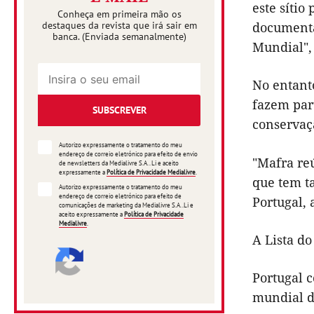
este síti
Conheça em primeira mão os
destaques da revista que irá sair em
documenta
banca. (Enviada semanalmente)
Mundial",
No entant
fazem par
SUBSCREVER
conservaç
Autorizo expressamente o tratamento do meu
endereço de correio eletrónico para efeito de envio
"Mafra reú
de newsletters da Medialivre S.A.. Li e aceito
expressamente a
Política de Privacidade Medialivre
.
que tem t
Autorizo expressamente o tratamento do meu
endereço de correio eletrónico para efeito de
Portugal, 
comunicações de marketing da Medialivre S.A..Li e
aceito expressamente a
Política de Privacidade
Medialivre
.
A Lista d
Portugal c
mundial d