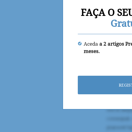
FAÇA O SE
Grat
Aceda
a 2 artigos P
meses.
REGIS