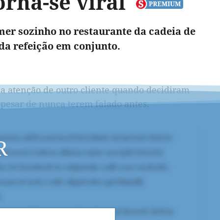
rna-se viral
er sozinho no restaurante da cadeia de
 da refeição em conjunto.
 a atenção de outro cliente quando decidiram
apesar de nunca terem falado antes.
R