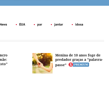
News
EUA
par
jantar
idosa
ncro
Menina de 10 anos foge de
mãe:
predador graças a "palavra-
isto"
passe"