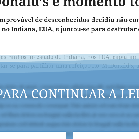
onald’s e momento to
mprovável de desconhecidos decidiu não com
d no Indiana, EUA, e juntou-se para desfrutar
 estranhos no estado do Indiana, nos EUA, captaram
tar-se para partilhar uma refeição no McDonald’s, 
PARA CONTINUAR A LE