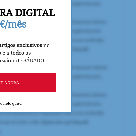
RA DIGITAL
9€/mês
artigos exclusivos
no
o e a
todos os
 assinante SÁBADO
NE AGORA
quando quiser