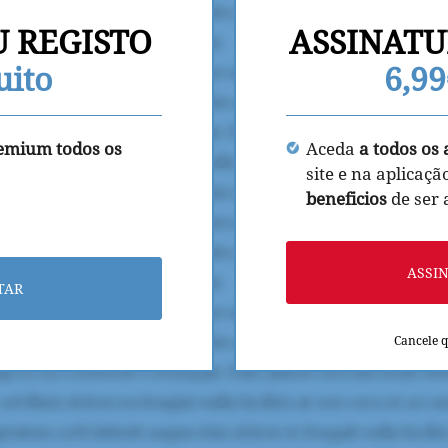
U REGISTO
ASSINATU
uito
6,9
remium todos os
Aceda
a todos os 
site e na aplicaçã
beneficios
de ser
ASSI
TAR
Cancele 