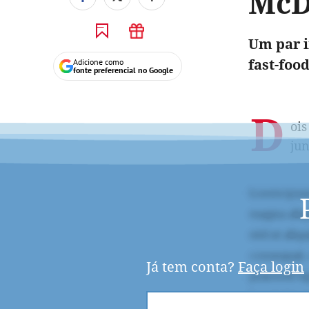
McD
Um par i
fast-foo
Adicione como
fonte preferencial no Google
D
ois
jun
Já tem conta?
Faça login