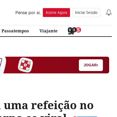
Pense por si.
Assine
Agora
Iniciar Sessão
Passatempos
Viajante
›
JOGAR
m uma refeição no