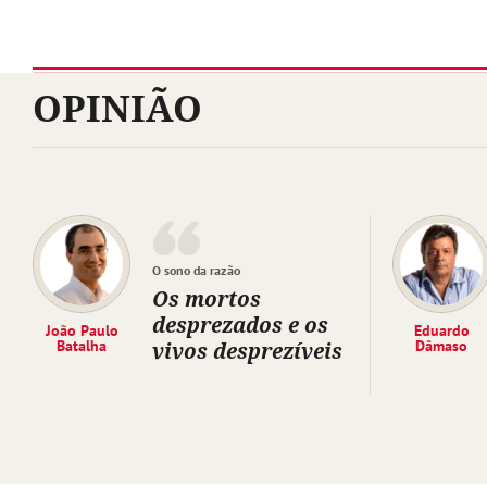
OPINIÃO
O sono da razão
Os mortos
desprezados e os
João Paulo
Eduardo
Batalha
vivos desprezíveis
Dâmaso