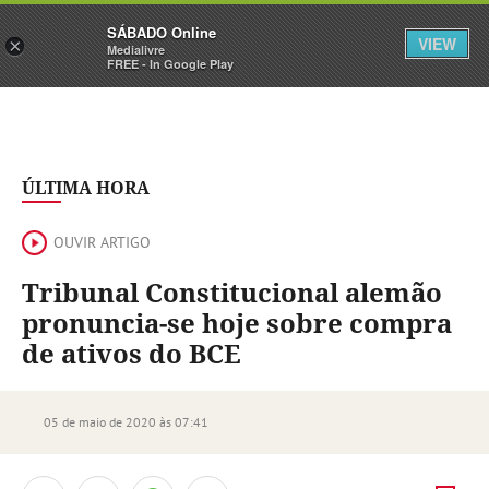
Sábado
SÁBADO Online
Assine
Iniciar Sessão
VIEW
×
Medialivre
FREE - In Google Play
ÚLTIMA HORA
OUVIR ARTIGO
Tribunal Constitucional alemão
pronuncia-se hoje sobre compra
de ativos do BCE
05 de maio de 2020 às 07:41