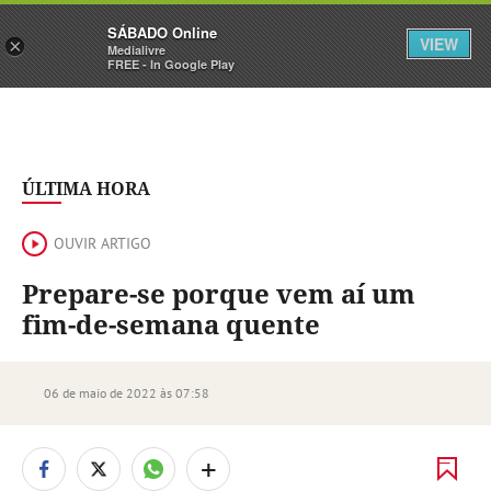
Sábado
SÁBADO Online
Assine
Iniciar Sessão
VIEW
×
Medialivre
FREE - In Google Play
ÚLTIMA HORA
OUVIR ARTIGO
Prepare-se porque vem aí um
fim-de-semana quente
06 de maio de 2022 às 07:58
+