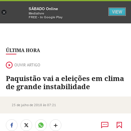
Sábado
SÁBADO Online
Assine
Iniciar Sessão
VIEW
×
Medialivre
FREE - In Google Play
ÚLTIMA HORA
OUVIR ARTIGO
Paquistão vai a eleições em clima
de grande instabilidade
25 de julho de 2018 às 07:21
+