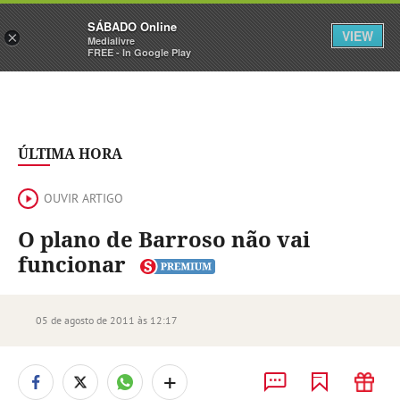
Sábado
SÁBADO Online
Assine
Iniciar Sessão
VIEW
×
Medialivre
FREE - In Google Play
ÚLTIMA HORA
OUVIR ARTIGO
O plano de Barroso não vai
funcionar
05 de agosto de 2011 às 12:17
+