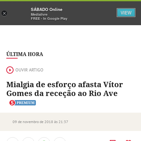
Sábado
SÁBADO Online
Assine
Iniciar Sessão
VIEW
×
Medialivre
FREE - In Google Play
ÚLTIMA HORA
OUVIR ARTIGO
Mialgia de esforço afasta Vítor
Gomes da receção ao Rio Ave
09 de novembro de 2018 às 21:37