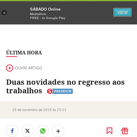
Sábado
SÁBADO Online
Assine
Iniciar Sessão
VIEW
×
Medialivre
FREE - In Google Play
ÚLTIMA HORA
OUVIR ARTIGO
Duas novidades no regresso aos
trabalhos
19 de novembro de 2018 às 23:22
+