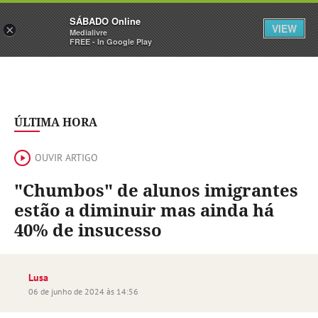
Sábado
SÁBADO Online
Assine
Iniciar Sessão
VIEW
×
Medialivre
FREE - In Google Play
ÚLTIMA HORA
OUVIR ARTIGO
"Chumbos" de alunos imigrantes
estão a diminuir mas ainda há
40% de insucesso
Lusa
06 de junho de 2024 às 14:56