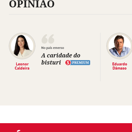
OPINIÃO
No país emerso
A caridade do
bisturi
Leonor
Eduardo
Caldeira
Dâmaso