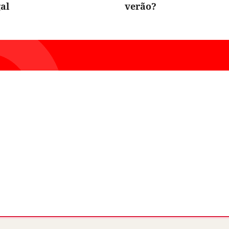
al
verão?