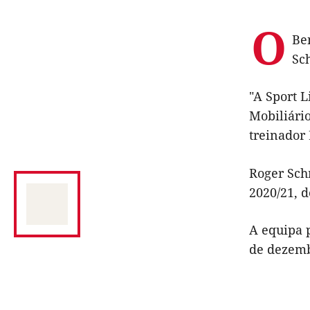
O
Be
Sc
"A Sport L
Mobiliário
treinador 
Roger Sch
2020/21, 
A equipa 
de dezemb