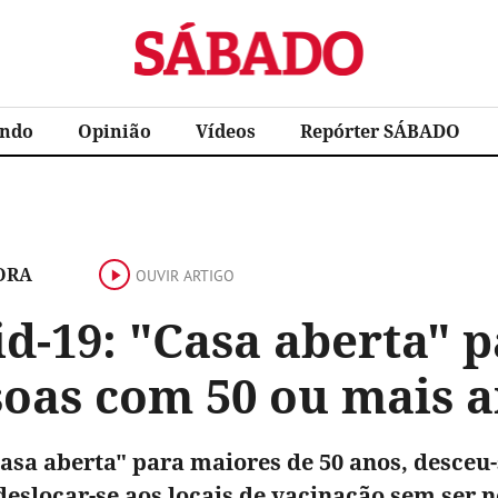
Sábado
ndo
Opinião
Vídeos
Repórter SÁBADO
ORA
OUVIR ARTIGO
d-19: "Casa aberta" 
soas com 50 ou mais 
asa aberta" para maiores de 50 anos, desceu-s
eslocar-se aos locais de vacinação sem ser 