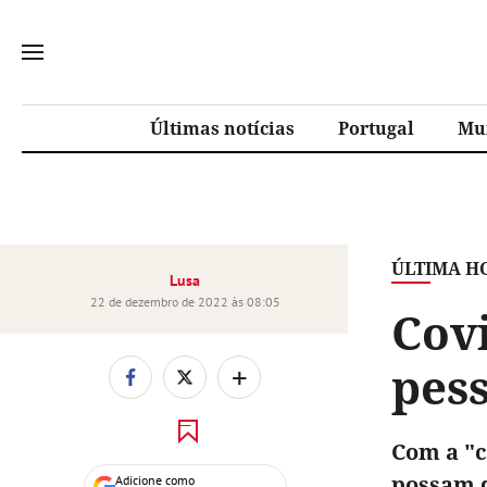
Últimas notícias
Portugal
Mu
ÚLTIMA H
Lusa
22 de dezembro de 2022 às 08:05
Covi
pes
+
Com a "c
possam d
Adicione como