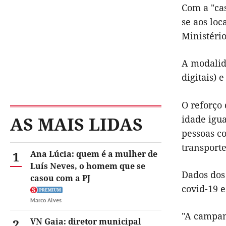
Com a "cas
se aos lo
Ministéri
A modalid
digitais) 
O reforço
AS MAIS LIDAS
idade igu
pessoas co
transporte
1
Ana Lúcia: quem é a mulher de
Luís Neves, o homem que se
Dados dos
casou com a PJ
covid-19 e
Marco Alves
"A campan
2
VN Gaia: diretor municipal