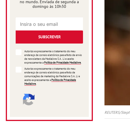
no mundo. Enviada de segunda a
domingo às 10h30
SUBSCREVER
Autorizo expressamente o tratamento do meu
endereço de correio eletrónico para efeito de envio
de newsletters da Medialivre S.A.. Li e aceito
expressamente a
Política de Privacidade Medialivre
.
Autorizo expressamente o tratamento do meu
endereço de correio eletrónico para efeito de
comunicações de marketing da Medialivre S.A..Li e
aceito expressamente a
Política de Privacidade
Medialivre
.
REUTERS/Steph