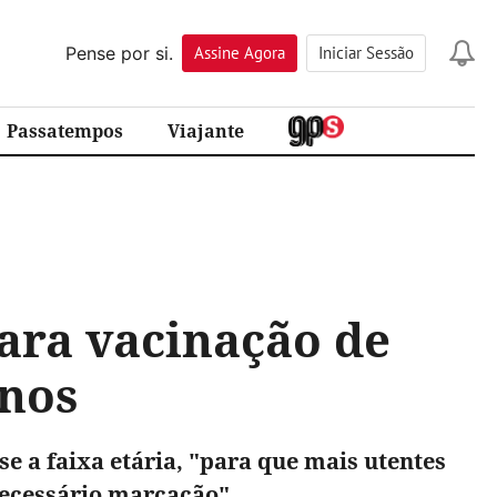
Pense por si.
Assine
Agora
Iniciar Sessão
Passatempos
Viajante
para vacinação de
anos
e a faixa etária, "para que mais utentes
necessário marcação".