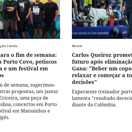
çalo Correia
Record
para o fim de semana:
Carlos Queiroz promet
 Porto Covo, petiscos
futuro após eliminaçã
a e um festival em
Gana: "Beber um copo
os
relaxar e começar a t
decisões"
im de semana, sugerimos-
utras propostas, um jantar
Experiente treinador por
 Ericeira, uma peça de
lamenta "resultado dececi
isboa, concertos em Porto
diante da Colômbia.
stival em Matosinhos e
lgés.