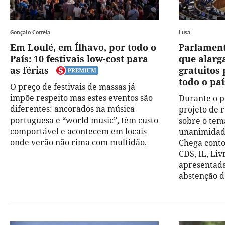
Gonçalo Correia
Lusa
Em Loulé, em Ílhavo, por todo o
Parlament
País: 10 festivais low-cost para
que alarg
as férias
gratuitos
todo o paí
O preço de festivais de massas já
impõe respeito mas estes eventos são
Durante o p
diferentes: ancorados na música
projeto de 
portuguesa e “world music”, têm custo
sobre o tem
comportável e acontecem em locais
unanimidade
onde verão não rima com multidão.
Chega conto
CDS, IL, Liv
apresentada
abstenção d