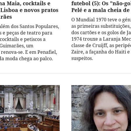
a Maia, cocktails e
futebol (5): Os "não-go
 Lisboa e novos pratos
Pelé e a mala cheia de
rães
O Mundial 1970 teve o géni
as primeiras substituições,
além dos Santos Populares,
dos cartões e os golos de Ja
s e peças de teatro para
1974 trouxe a Laranja Mec
cocktails e petiscos a
classe de Cruijff, as peripé
 Guimarães, um
Zaire, a façanha do Haiti e
 renova-se. E em Penafiel,
suspeitos.
 da moda chega ao palco.