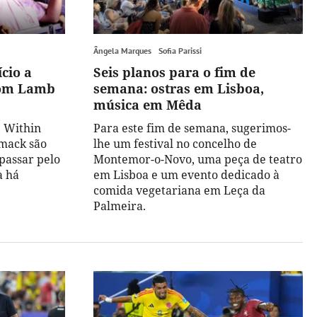
Ângela Marques
Sofia Parissi
ício a
Seis planos para o fim de
 com Lamb
semana: ostras em Lisboa,
música em Mêda
, Within
Para este fim de semana, sugerimos-
smack são
lhe um festival no concelho de
passar pelo
Montemor-o-Novo, uma peça de teatro
a há
em Lisboa e um evento dedicado à
comida vegetariana em Leça da
Palmeira.