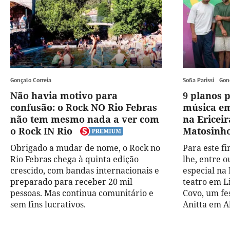
Gonçalo Correia
Sofia Parissi
Gon
Não havia motivo para
9 planos 
confusão: o Rock NO Rio Febras
música em
não tem mesmo nada a ver com
na Ericeir
o Rock IN Rio
Matosinh
Obrigado a mudar de nome, o Rock no
Para este f
Rio Febras chega à quinta edição
lhe, entre o
crescido, com bandas internacionais e
especial na
preparado para receber 20 mil
teatro em L
pessoas. Mas continua comunitário e
Covo, um fe
sem fins lucrativos.
Anitta em A