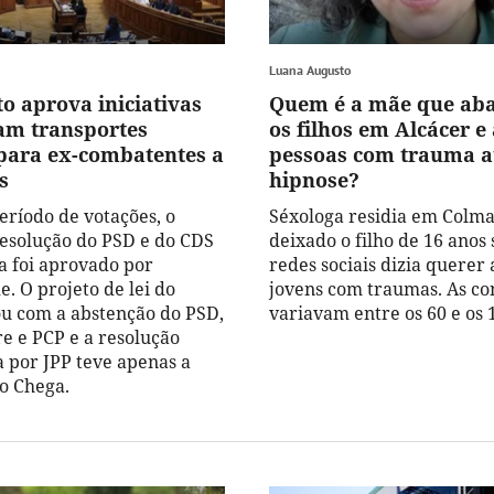
Luana Augusto
o aprova iniciativas
Quem é a mãe que ab
am transportes
os filhos em Alcácer e
 para ex-combatentes a
pessoas com trauma a
s
hipnose?
eríodo de votações, o
Séxologa residia em Colmar
resolução do PSD e do CDS
deixado o filho de 16 anos
a foi aprovado por
redes sociais dizia querer 
. O projeto de lei do
jovens com traumas. As co
u com a abstenção do PSD,
variavam entre os 60 e os 
re e PCP e a resolução
 por JPP teve apenas a
o Chega.