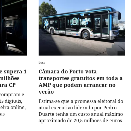
Lusa
e supera 1
Câmara do Porto vota
 milhões
transportes gratuitos em toda a
ara CP
AMP que podem arrancar no
verão
s compram e
s digitais,
Estima-se que a promessa eleitoral do
eira online,
atual executivo liderado por Pedro
das
Duarte tenha um custo anual máximo
aproximado de 20,5 milhões de euros.