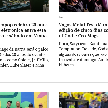
Lusa
Neopop celebra 20 anos
Vagos Metal Fest dá in
eletrónica entre esta
edição de cinco dias
ira e sábado em Viana
of God e Cro-Mags
o
Doro, Satyricon, Katatonia
Temptation, Deicide, God
tiago da Barra será o palco
alguns dos nomes que vão 
ão dos 20 anos do evento,
festival até domingo. Aind
es como Goldie, Jeff Mills,
bilhetes.
nier, Luke Slater e Nina