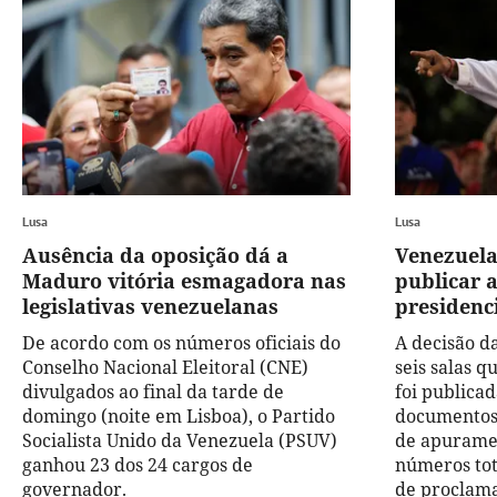
Lusa
Lusa
Ausência da oposição dá a
Venezuela
Maduro vitória esmagadora nas
publicar a
legislativas venezuelanas
presidenci
De acordo com os números oficiais do
A decisão da
Conselho Nacional Eleitoral (CNE)
seis salas 
divulgados ao final da tarde de
foi publicad
domingo (noite em Lisboa), o Partido
documentos s
Socialista Unido da Venezuela (PSUV)
de apuramen
ganhou 23 dos 24 cargos de
números tota
governador.
de proclam