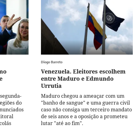
Diogo Barreto
mo
Venezuela. Eleitores escolhem
e
entre Maduro e Edmundo
Urrutia
 segunda-
Maduro chegou a ameaçar com um
regiões do
"banho de sangue" e uma guerra civil
anunciados
caso não consiga um terceiro mandato
itoral
de seis anos e a oposição a prometeu
colás
lutar "até ao fim".