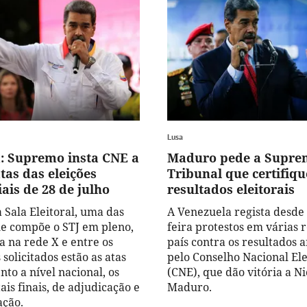
Lusa
: Supremo insta CNE a
Maduro pede a Supre
tas das eleições
Tribunal que certifiqu
ais de 28 de julho
resultados eleitorais
 Sala Eleitoral, uma das
A Venezuela regista desde
que compõe o STJ em pleno,
feira protestos em várias 
a na rede X e entre os
país contra os resultados 
olicitados estão as atas
pelo Conselho Nacional Ele
to a nível nacional, os
(CNE), que dão vitória a Ni
is finais, de adjudicação e
Maduro.
ação.