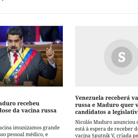
Venezuela receberá v
aduro recebeu
russa e Maduro quer 
dose da vacina russa
candidatos a legislati
Nicolás Maduro anunciou q
vacina imunizamos grande
está à espera de receber do
sso pessoal médico, e
vacina Sputnik V, criada p