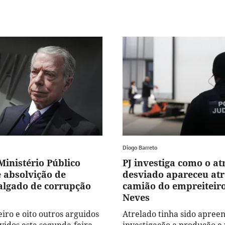
Diogo Barreto
Ministério Público
PJ investiga como o at
e absolvição de
desviado apareceu at
algado de corrupção
camião do empreiteiro
Neves
iro e oito outros arguidos
Atrelado tinha sido apree