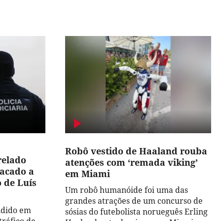
Robô vestido de Haaland rouba
relado
atenções com ‘remada viking’
racado a
em Miami
 de Luís
Um robô humanóide foi uma das
grandes atrações de um concurso de
ndido em
sósias do futebolista norueguês Erling