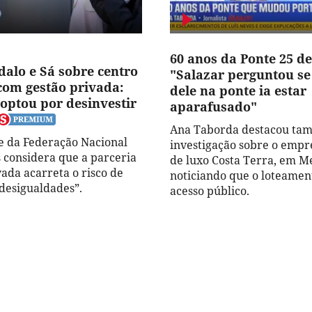
60 anos da Ponte 25 de
dalo e Sá sobre centro
"Salazar perguntou s
com gestão privada:
dele na ponte ia estar
optou por desinvestir
aparafusado"
Ana Taborda destacou t
e da Federação Nacional
investigação sobre o emp
 considera que a parceria
de luxo Costa Terra, em Me
vada acarreta o risco de
noticiando que o loteamen
 desigualdades”.
acesso público.