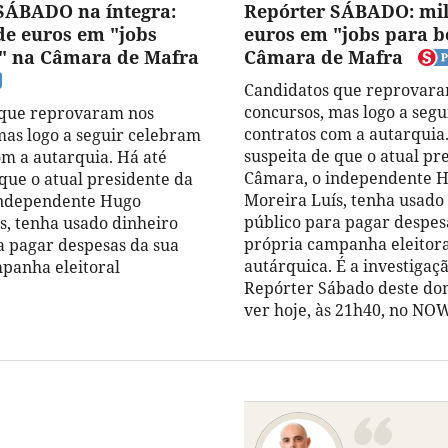
SÁBADO na íntegra:
Repórter SÁBADO: mil
de euros em "jobs
euros em "jobs para b
" na Câmara de Mafra
Câmara de Mafra
Candidatos que reprovara
concursos, mas logo a seg
 que reprovaram nos
contratos com a autarquia
mas logo a seguir celebram
suspeita de que o atual pr
om a autarquia. Há até
Câmara, o independente 
 que o atual presidente da
Moreira Luís, tenha usado
independente Hugo
público para pagar despes
s, tenha usado dinheiro
própria campanha eleitora
a pagar despesas da sua
autárquica. É a investigaç
panha eleitoral
Repórter Sábado deste do
ver hoje, às 21h40, no NO