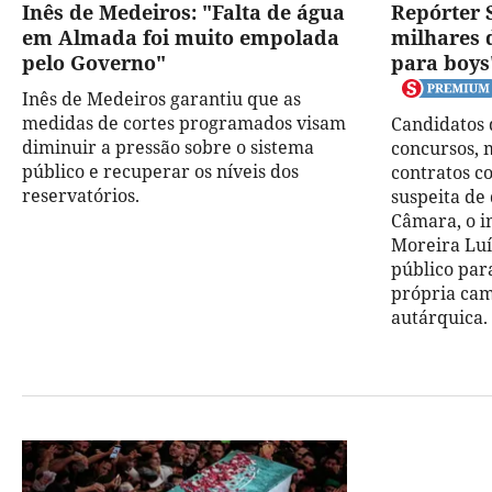
Inês de Medeiros: "Falta de água
Repórter 
em Almada foi muito empolada
milhares 
pelo Governo"
para boys
Inês de Medeiros garantiu que as
medidas de cortes programados visam
Candidatos
diminuir a pressão sobre o sistema
concursos, 
público e recuperar os níveis dos
contratos c
reservatórios.
suspeita de
Câmara, o 
Moreira Luí
público par
própria cam
autárquica.