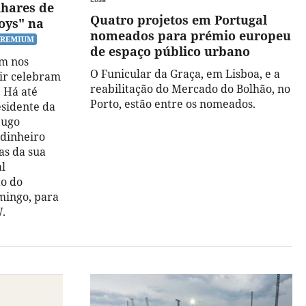
hares de
Quatro projetos em Portugal
oys" na
nomeados para prémio europeu
de espaço público urbano
m nos
O Funicular da Graça, em Lisboa, e a
uir celebram
reabilitação do Mercado do Bolhão, no
. Há até
Porto, estão entre os nomeados.
esidente da
Hugo
 dinheiro
as da sua
l
ão do
mingo, para
W.