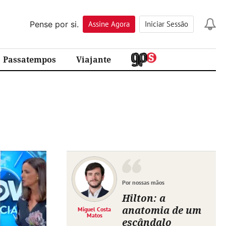
Pense por si.
Assine
Agora
Iniciar Sessão
Passatempos
Viajante
Por nossas mãos
Hilton: a
anatomia de um
Miguel Costa
Matos
escândalo