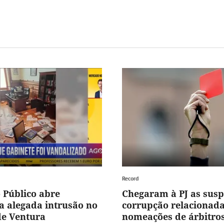
Record
o Público abre
Chegaram à PJ as susp
 a alegada intrusão no
corrupção relacionad
de Ventura
nomeações de árbitro