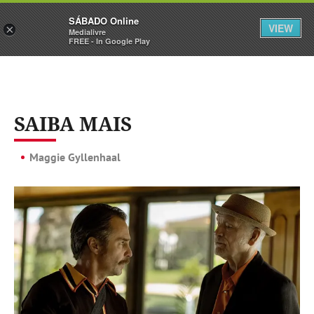
Sábado
SÁBADO Online
Assine
Iniciar Sessão
VIEW
×
Medialivre
FREE - In Google Play
SAIBA MAIS
Maggie Gyllenhaal