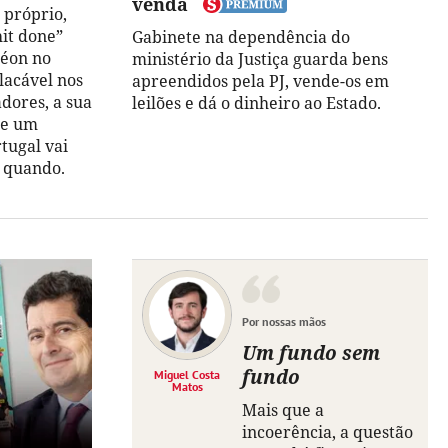
venda
 próprio,
hit done”
Gabinete na dependência do
éon no
ministério da Justiça guarda bens
lacável nos
apreendidos pela PJ, vende-os em
dores, a sua
leilões e dá o dinheiro ao Estado.
se um
tugal vai
e quando.
Por nossas mãos
Um fundo sem
fundo
Miguel Costa
Matos
Mais que a
incoerência, a questão