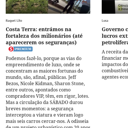
Raquel Lito
Lusa
Costa Terra: entrámos na
Governo c
fortaleza dos milionários (até
lucros ex
aparecerem os seguranças)
petrolífer
A receita da
financiar m
Podemos fazê-lo, porque as vias do
impactos d
empreendimento de luxo, onde se
combustíveis
concentram as maiores fortunas do
agentes eco
mundo, são, afinal, públicas. Jeff
Bezos, Nicole Kidman, Sharon Stone,
entre outros, apontados como
compradores VIP, têm, em rigor, lotes.
Mas a circulação da SÁBADO durou
breves momentos: a segurança
interceptou a viatura e vieram logo
mais seis carros cercar-nos. A odisseia
de um projeto urbanístico com 20 anos