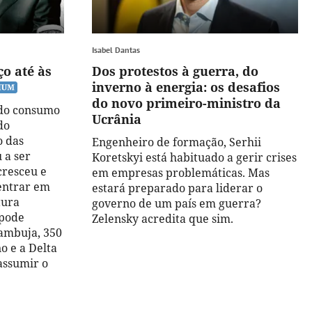
Isabel Dantas
ço até às
Dos protestos à guerra, do
inverno à energia: os desafios
do novo primeiro-ministro da
 do consumo
Ucrânia
do
o das
Engenheiro de formação, Serhii
 a ser
Koretskyi está habituado a gerir crises
cresceu e
em empresas problemáticas. Mas
 entrar em
estará preparado para liderar o
tura
governo de um país em guerra?
 pode
Zelensky acredita que sim.
zambuja, 350
o e a Delta
assumir o