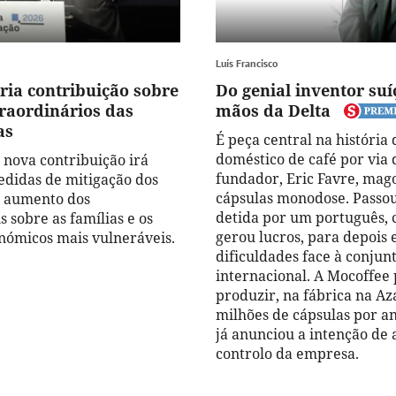
Luís Francisco
ria contribuição sobre
Do genial inventor suí
traordinários das
mãos da Delta
as
É peça central na história
doméstico de café por via 
 nova contribuição irá
fundador, Eric Favre, mag
edidas de mitigação dos
cápsulas monodose. Passou
o aumento dos
detida por um português, 
 sobre as famílias e os
gerou lucros, para depois
nómicos mais vulneráveis.
dificuldades face à conjun
internacional. A Mocoffee
produzir, na fábrica na A
milhões de cápsulas por an
já anunciou a intenção de 
controlo da empresa.