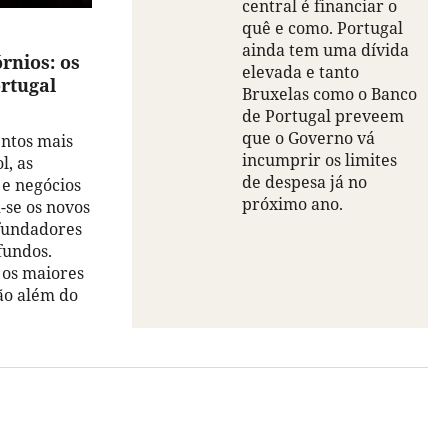
central é financiar o
quê e como. Portugal
ainda tem uma dívida
órnios: os
elevada e tanto
ortugal
Bruxelas como o Banco
de Portugal preveem
que o Governo vá
entos mais
incumprir os limites
l, as
de despesa já no
e negócios
próximo ano.
-se os novos
fundadores
fundos.
 os maiores
ão além do