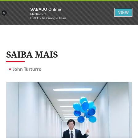
Sábado
SÁBADO Online
Assine
Iniciar Sessão
VIEW
×
Medialivre
FREE - In Google Play
SAIBA MAIS
John Turturro