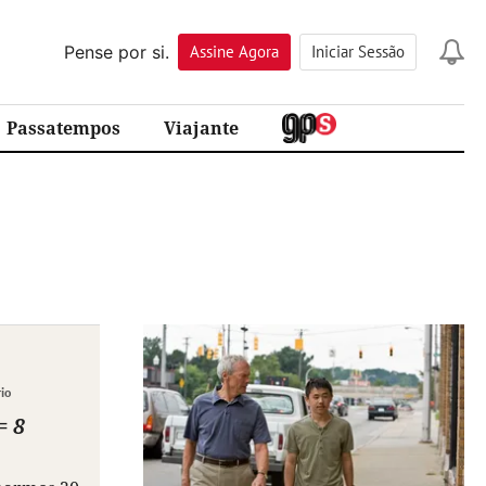
Pense por si.
Assine
Agora
Iniciar Sessão
Passatempos
Viajante
rio
= 8