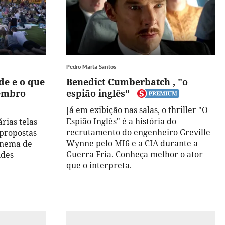
Pedro Marta Santos
de e o que
Benedict Cumberbatch , "o
tembro
espião inglês"
Já em exibição nas salas, o thriller "O
Espião Inglês" é a história do
árias telas
recrutamento do engenheiro Greville
 propostas
Wynne pelo MI6 e a CIA durante a
cinema de
Guerra Fria. Conheça melhor o ator
ndes
que o interpreta.