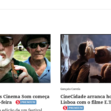
Gonçalo Correia
s Cinema Som começa
CineCidade arranca h
-feira
Lisboa com o filme E.T
a edição de um festival