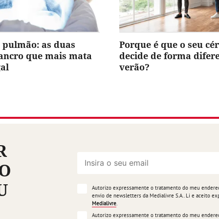
 pulmão: as duas
Porque é que o seu cé
cancro que mais mata
decide de forma difer
al
verão?
R
ÃO
U
Autorizo expressamente o tratamento do meu endereço
envio de newsletters da Medialivre S.A.. Li e aceito 
Medialivre
.
Autorizo expressamente o tratamento do meu endereço