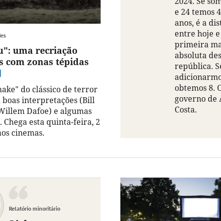
2024. Se so
e 24 temos 
anos, é a di
entre hoje e
des
primeira ma
u": uma recriação
absoluta de
s com zonas tépidas
república. S
adicionarmos
obtemos 8. 
ake" do clássico de terror
governo de 
 boas interpretações (Bill
Costa.
Willem Dafoe) e algumas
. Chega esta quinta-feira, 2
aos cinemas.
Relatório minoritário