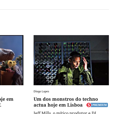
Diogo Lopes
oje em
Um dos monstros do techno
.
actua hoje em Lisboa
Jeff Mills, o mítico produtor e DJ