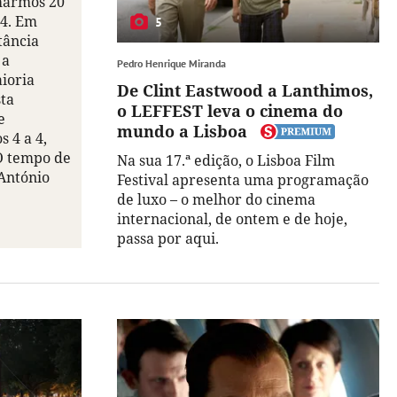
marmos 20
44. Em
5
stância
 a
Pedro Henrique Miranda
ioria
De Clint Eastwood a Lanthimos,
sta
o LEFFEST leva o cinema do
e
mundo a Lisboa
 4 a 4,
O tempo de
Na sua 17.ª edição, o Lisboa Film
António
Festival apresenta uma programação
de luxo – o melhor do cinema
internacional, de ontem e de hoje,
passa por aqui.