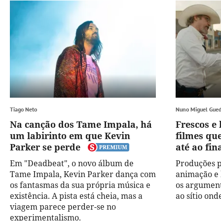
Tiago Neto
Nuno Miguel Gue
Na canção dos Tame Impala, há
Frescos e 
um labirinto em que Kevin
filmes qu
Parker se perde
até ao fin
Em "Deadbeat", o novo álbum de
Produções p
Tame Impala, Kevin Parker dança com
animação e 
os fantasmas da sua própria música e
os argument
existência. A pista está cheia, mas a
ao sítio ond
viagem parece perder-se no
experimentalismo.