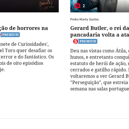
2
Pedro Marta Santos
ção de horrores na
Gerard Butler, o rei d
pancadaria volta a at
nete de Curiosidades',
el Toro quer desafiar os
Deu nas vistas como Átila, 
error e do fantástico. Os
hunos, e entretanto conqui
is de oito episódios
estatuto de herói de ação,
je.
cerrados e gatilho rápido.
voltaremos a ver Gerard B
"Perseguição", que estreia
semana nas salas portugue