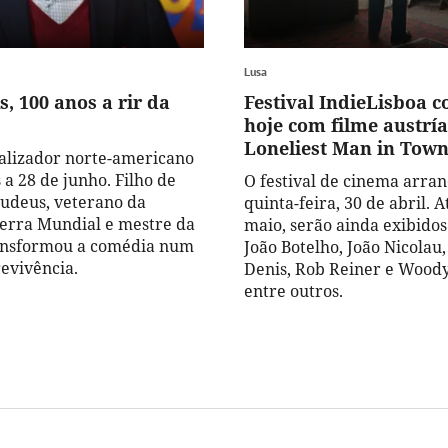
Lusa
, 100 anos a rir da
Festival IndieLisboa 
hoje com filme austrí
Loneliest Man in Town
ealizador norte-americano
 a 28 de junho. Filho de
O festival de cinema arran
judeus, veterano da
quinta-feira, 30 de abril. A
erra Mundial e mestre da
maio, serão ainda exibidos
ransformou a comédia num
João Botelho, João Nicolau,
revivência.
Denis, Rob Reiner e Woody
entre outros.