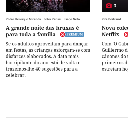
3
Pedro Henrique Miranda
Sofia Parissi
Tiago Neto
Rita Bertrand
A grande noite das bruxas é
Nova cole
para toda a família
Netflix
Se os adultos aproveitam para dançar
Com 'O Gabi
em festas, as crianças esforçam-se com
Guillermo d
disfarces elaborados. A data mais
cânones do t
horripilante do ano está de volta e
primeiros do
trazemos-lhe 40 sugestões para a
estreiam ho
celebrar.