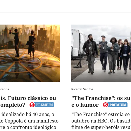
iranda
Ricardo Santos
s. Futuro clássico ou
"The Franchise": os su
completo?
e o humor
 idealizado há 40 anos, o
"The Franchise" estreia-se 
de Coppola é um manifesto
outubro na HBO. Os basti
bre o confronto ideológico
filme de super-heróis res