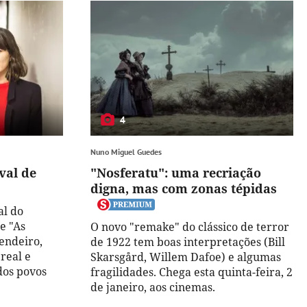
4
Nuno Miguel Guedes
val de
"Nosferatu": uma recriação
digna, mas com zonas tépidas
al do
me "As
O novo "remake" do clássico de terror
endeiro,
de 1922 tem boas interpretações (Bill
real e
Skarsgård, Willem Dafoe) e algumas
dos povos
fragilidades. Chega esta quinta-feira, 2
de janeiro, aos cinemas.