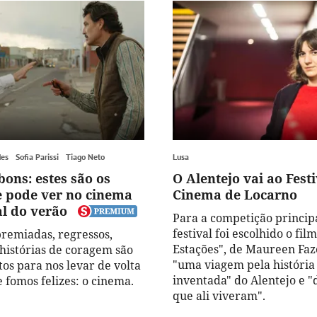
des
Sofia Parissi
Tiago Neto
Lusa
bons: estes são os
O Alentejo vai ao Festi
e pode ver no cinema
Cinema de Locarno
al do verão
Para a competição princip
festival foi escolhido o fil
remiadas, regressos,
Estações", de Maureen Faz
histórias de coragem são
"uma viagem pela história 
os para nos levar de volta
inventada" do Alentejo e "
e fomos felizes: o cinema.
que ali viveram".