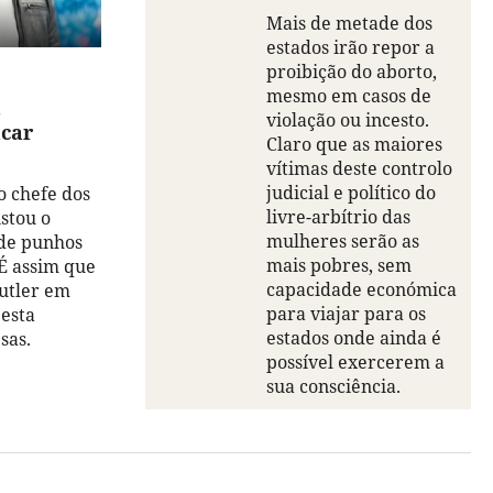
Mais de metade dos
estados irão repor a
proibição do aborto,
mesmo em casos de
a
violação ou incesto.
acar
Claro que as maiores
vítimas deste controlo
judicial e político do
o chefe dos
livre-arbítrio das
stou o
mulheres serão as
 de punhos
mais pobres, sem
 É assim que
capacidade económica
utler em
para viajar para os
 esta
estados onde ainda é
sas.
possível exercerem a
sua consciência.