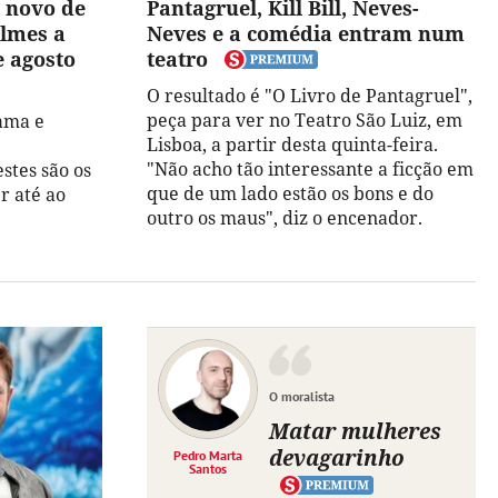
o novo de
Pantagruel, Kill Bill, Neves-
ilmes a
Neves e a comédia entram num
e agosto
teatro
O resultado é "O Livro de Pantagruel",
peça para ver no Teatro São Luiz, em
rama e
Lisboa, a partir desta quinta-feira.
"Não acho tão interessante a ficção em
stes são os
que de um lado estão os bons e do
r até ao
outro os maus", diz o encenador.
O moralista
Matar mulheres
devagarinho
Pedro Marta
Santos