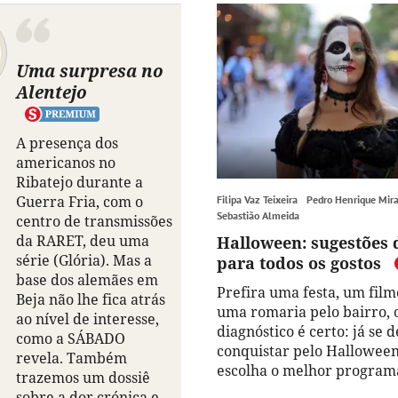
Uma surpresa no
Alentejo
A presença dos
americanos no
Ribatejo durante a
Guerra Fria, com o
Filipa Vaz Teixeira
Pedro Henrique Mir
Sebastião Almeida
centro de transmissões
da RARET, deu uma
Halloween: sugestões 
série (Glória). Mas a
para todos os gostos
base dos alemães em
Prefira uma festa, um film
Beja não lhe fica atrás
uma romaria pelo bairro, 
ao nível de interesse,
diagnóstico é certo: já se 
como a SÁBADO
conquistar pelo Halloween
revela. Também
escolha o melhor program
trazemos um dossiê
sobre a dor crónica e