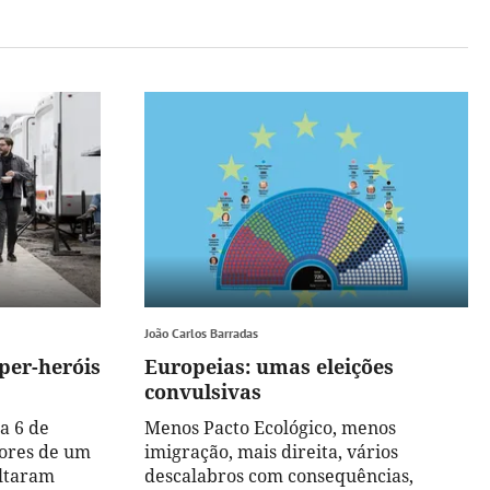
João Carlos Barradas
per-heróis
Europeias: umas eleições
convulsivas
a 6 de
Menos Pacto Ecológico, menos
dores de um
imigração, mais direita, vários
ultaram
descalabros com consequências,