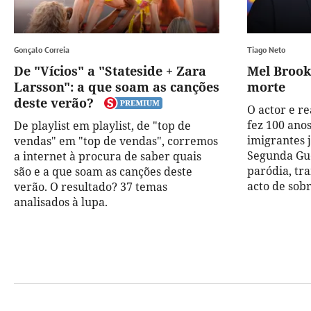
Gonçalo Correia
Tiago Neto
De "Vícios" a "Stateside + Zara
Mel Brooks
Larsson": a que soam as canções
morte
deste verão?
O actor e r
fez 100 anos
De playlist em playlist, de "top de
imigrantes 
vendas" em "top de vendas", corremos
Segunda Gu
a internet à procura de saber quais
paródia, t
são e a que soam as canções deste
acto de sob
verão. O resultado? 37 temas
analisados à lupa.