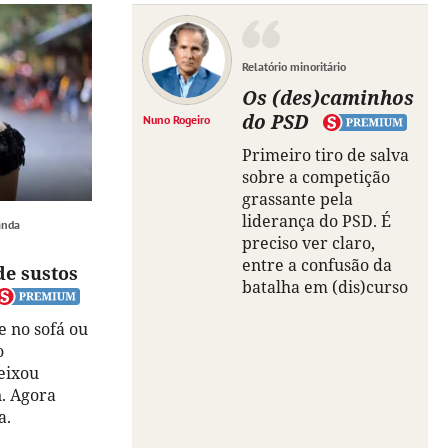
Relatório minoritário
Os (des)caminhos
do PSD
Nuno Rogeiro
Primeiro tiro de salva
sobre a competição
grassante pela
liderança do PSD. É
anda
preciso ver claro,
entre a confusão da
de sustos
batalha em (dis)curso
e no sofá ou
o
deixou
. Agora
a.