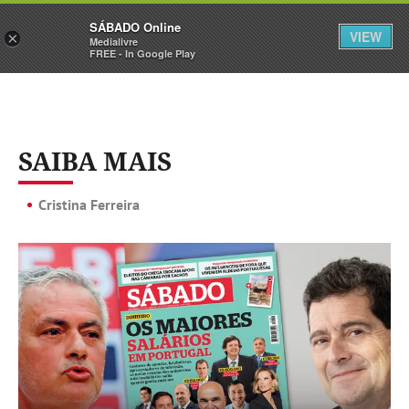
Sábado
SÁBADO Online
Assine
Iniciar Sessão
VIEW
×
Medialivre
FREE - In Google Play
SAIBA MAIS
Cristina Ferreira