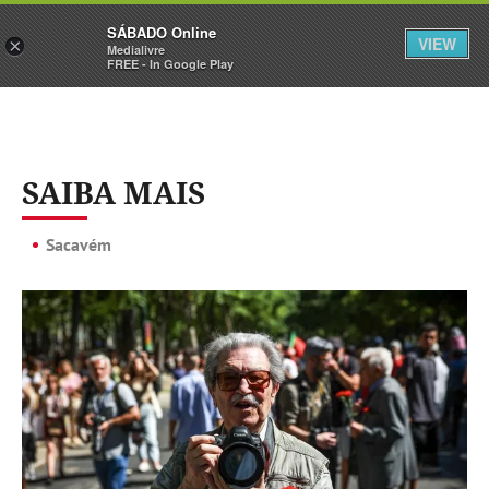
Sábado
SÁBADO Online
Assine
Iniciar Sessão
VIEW
×
Medialivre
FREE - In Google Play
SAIBA MAIS
Sacavém