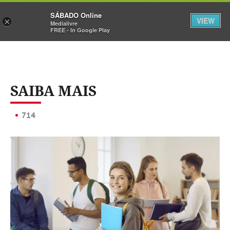
Sábado
SÁBADO Online
Assine
Iniciar Sessão
VIEW
×
Medialivre
FREE - In Google Play
SAIBA MAIS
714