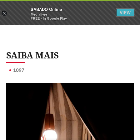
Sábado
SÁBADO Online
Assine
Iniciar Sessão
VIEW
×
Medialivre
FREE - In Google Play
SAIBA MAIS
1097