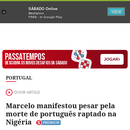
Sábado
SÁBADO Online
Assine
Iniciar Sessão
VIEW
×
Medialivre
FREE - In Google Play
PASSATEMPOS
›
JOGAR
DESCUBRA OS NOVOS DESAFIOS DA SÁBADO
PORTUGAL
OUVIR ARTIGO
Marcelo manifestou pesar pela
morte de português raptado na
Nigéria