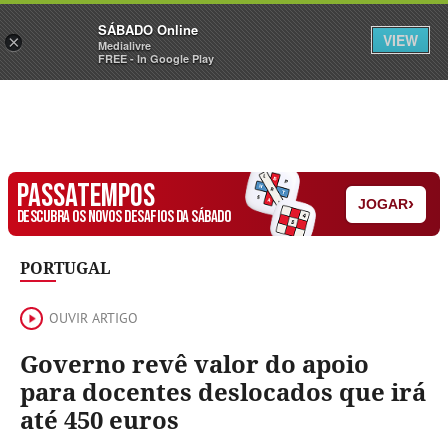
Sábado
SÁBADO Online
Assine
Iniciar Sessão
VIEW
×
Medialivre
FREE - In Google Play
PASSATEMPOS
›
JOGAR
DESCUBRA OS NOVOS DESAFIOS DA SÁBADO
PORTUGAL
OUVIR ARTIGO
Governo revê valor do apoio
para docentes deslocados que irá
até 450 euros