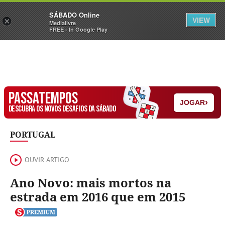
Sábado
SÁBADO Online
Assine
Iniciar Sessão
VIEW
×
Medialivre
FREE - In Google Play
PASSATEMPOS
›
JOGAR
DESCUBRA OS NOVOS DESAFIOS DA SÁBADO
PORTUGAL
OUVIR ARTIGO
Ano Novo: mais mortos na
estrada em 2016 que em 2015