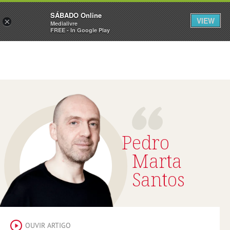
Sábado
SÁBADO Online
Assine
Iniciar Sessão
VIEW
×
Medialivre
FREE - In Google Play
Pedro
Marta
Santos
OUVIR ARTIGO