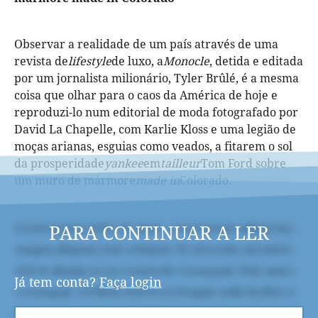
Observar a realidade de um país através de uma
revista de
lifestyle
de luxo, a
Monocle
, detida e editada
por um jornalista milionário, Tyler Brûlé, é a mesma
coisa que olhar para o caos da América de hoje e
reproduzi-lo num editorial de moda fotografado por
David La Chapelle, com Karlie Kloss e uma legião de
moças arianas, esguias como veados, a fitarem o sol
da prosperidade
yankee
em
tailleur
Tom Ford sobre
um muro de mármore
made in
Colorado.
PARA CONTINUAR A LER
Já tem conta?
Faça login