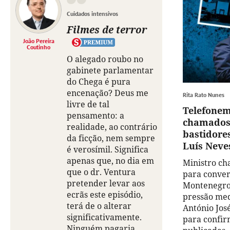
Cuidados intensivos
Filmes de terror
João Pereira
Coutinho
O alegado roubo no
gabinete parlamentar
do Chega é pura
encenação? Deus me
Rita Rato Nunes
livre de tal
Telefonem
pensamento: a
chamados 
realidade, ao contrário
bastidores
da ficção, nem sempre
Luís Neve
é verosímil. Significa
apenas que, no dia em
Ministro ch
que o dr. Ventura
para conver
pretender levar aos
Montenegro
ecrãs este episódio,
pressão med
terá de o alterar
António Jos
significativamente.
para confir
Ninguém pagaria