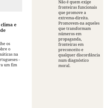
Não é quem exige
fronteiras funcionais
que promove a
extrema-direita.
Promovem-na aqueles
 clima e
que transformam
 de
números em
propaganda,
lhe os
fronteiras em
obre o
preconceito e
máticas na
qualquer discordância
rtugueses -
num diagnóstico
ra um fim
moral.