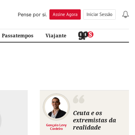
Pense por si.
Assine
Agora
Iniciar Sessão
Passatempos
Viajante
Ceuta e os
extremistas da
Gonçalo Levy
realidade
Cordeiro