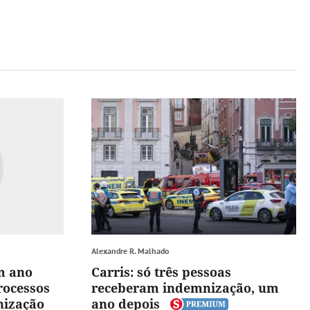
Alexandre R. Malhado
m ano
Carris: só três pessoas
processos
receberam indemnização, um
nização
ano depois