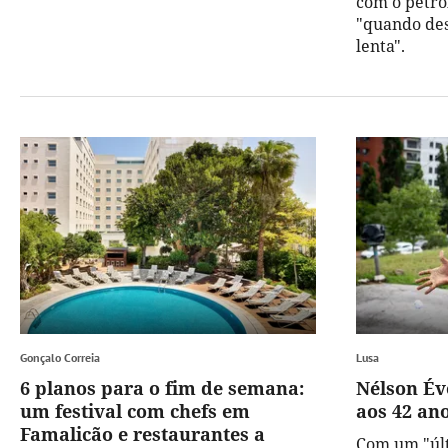
com o petró
"quando des
lenta".
Gonçalo Correia
Lusa
6 planos para o fim de semana:
Nélson Év
um festival com chefs em
aos 42 an
Famalicão e restaurantes a
Com um "últ