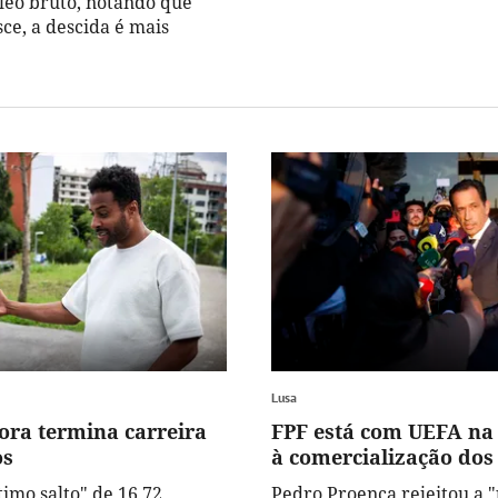
leo bruto, notando que
ce, a descida é mais
Lusa
ora termina carreira
FPF está com UEFA na
os
à comercialização dos
imo salto" de 16,72
Pedro Proença rejeitou a 