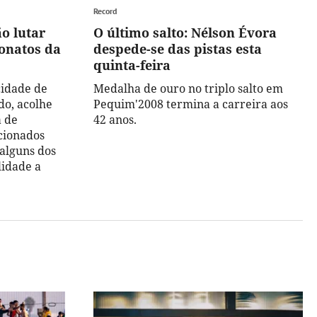
Record
o lutar
O último salto: Nélson Évora
onatos da
despede-se das pistas esta
quinta-feira
cidade de
Medalha de ouro no triplo salto em
do, acolhe
Pequim'2008 termina a carreira aos
 de
42 anos.
ecionados
 alguns dos
lidade a