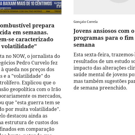
Gonçalo Correia
combustível prepara
Jovens ansiosos com o
cida em semanas.
programas para o fim
em-se caracterizado
semana
 volatilidade"
Esta sexta-feira, trazemos-
ta no NOW, o jornalista do
resultados de um estudo s
egócios Pedro Curvelo fez
impacto das alterações cli
 à queda nos preços dos
saúde mental de jovens po
 e a "volatilidade" do
mas também sugestões pa
rolífero. Explicou que o
de semana preenchido.
nsão geopolítica com o Irão
porariamente os mercados,
ou que "esta guerra tem se
do por muita volatilidade".
lo destacou ainda as
na estrutura de custos dos
efinados em comparação