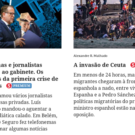
Alexandre R. Malhado
as e jornalistas
A invasão de Ceuta
ao gabinete. Os
Em menos de 24 horas, mai
 da primeira crise de
migrantes chegaram à fro
s
espanhola a nado, entre vi
Espanha e a Pedro Sánchez
amou vários jornalistas
políticas migratórias do p
sas privadas. Luís
ministro espanhol estão n
 mandou-o aguentar a
oposição.
iática calado. Em Belém,
é Seguro fez telefonemas
mar algumas notícias