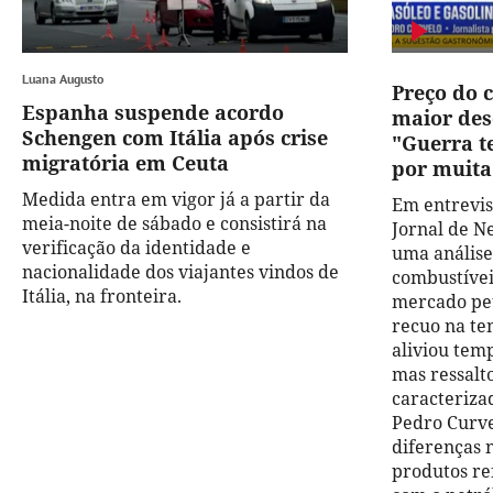
Luana Augusto
Preço do 
Espanha suspende acordo
maior des
Schengen com Itália após crise
"Guerra t
migratória em Ceuta
por muita
Medida entra em vigor já a partir da
Em entrevis
meia-noite de sábado e consistirá na
Jornal de N
verificação da identidade e
uma análise
nacionalidade dos viajantes vindos de
combustíveis
Itália, na fronteira.
mercado pet
recuo na te
aliviou tem
mas ressalt
caracteriza
Pedro Curve
diferenças 
produtos r