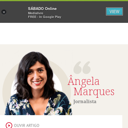
Sábado
SÁBADO Online
Assine
Iniciar Sessão
VIEW
×
Medialivre
FREE - In Google Play
Ângela
Marques
Jornalista
OUVIR ARTIGO