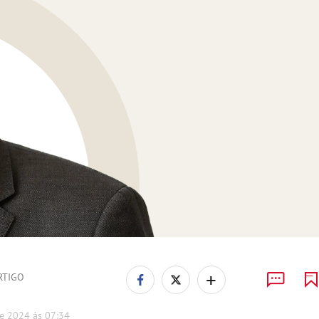
+
RTIGO
e 2024 às 07:34