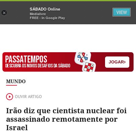
Sábado
SÁBADO Online
Assine
Iniciar Sessão
VIEW
×
Medialivre
FREE - In Google Play
PASSATEMPOS
›
JOGAR
DESCUBRA OS NOVOS DESAFIOS DA SÁBADO
MUNDO
OUVIR ARTIGO
Irão diz que cientista nuclear foi
assassinado remotamente por
Israel