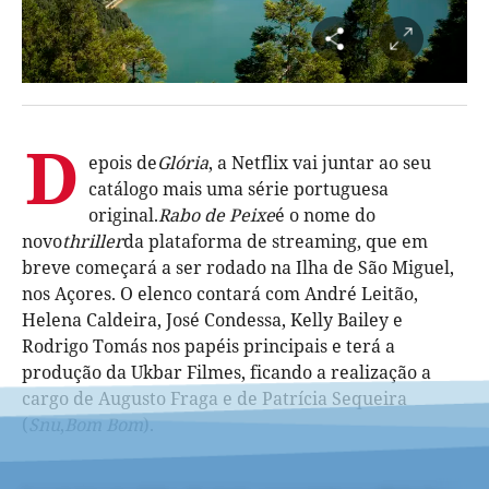
D
epois de
Glória
, a Netflix vai juntar ao seu
catálogo mais uma série portuguesa
original.
Rabo de Peixe
é o nome do
novo
thriller
da plataforma de streaming, que em
breve começará a ser rodado na Ilha de São Miguel,
nos Açores. O elenco contará com André Leitão,
Helena Caldeira, José Condessa, Kelly Bailey e
Rodrigo Tomás nos papéis principais e terá a
produção da Ukbar Filmes, ficando a realização a
cargo de Augusto Fraga e de Patrícia Sequeira
(
Snu
,
Bom Bom
).