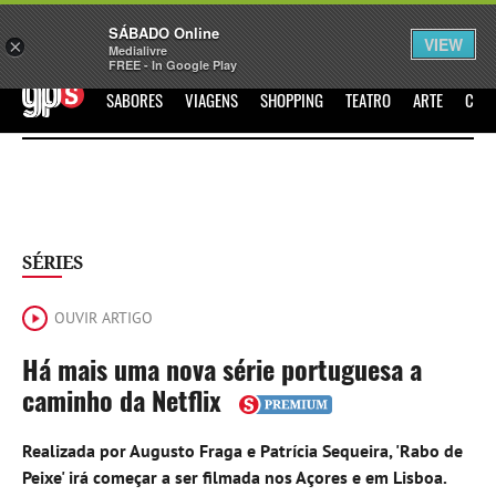
Sábado
SÁBADO Online
Assine
Iniciar Sessão
VIEW
×
Medialivre
FREE - In Google Play
GPS
SABORES
VIAGENS
SHOPPING
TEATRO
ARTE
CIN
SÉRIES
OUVIR ARTIGO
Há mais uma nova série portuguesa a
caminho da Netflix
Realizada por Augusto Fraga e Patrícia Sequeira, 'Rabo de
Peixe' irá começar a ser filmada nos Açores e em Lisboa.