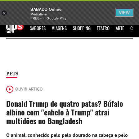
Sábado
SÁBADO Online
Assine
Iniciar Sessão
VIEW
×
Medialivre
FREE - In Google Play
GPS
SABORES
VIAGENS
SHOPPING
TEATRO
ARTE
CIN
PETS
OUVIR ARTIGO
Donald Trump de quatro patas? Búfalo
albino com "cabelo à Trump" atrai
multidões no Bangladesh
O animal, conhecido pelo pelo dourado na cabeça e pelo