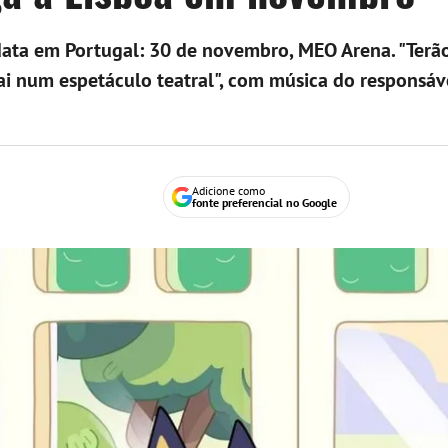
data em Portugal: 30 de novembro, MEO Arena. "Terã
ai num espetáculo teatral", com música do responsáv
Adicione como
fonte preferencial no Google