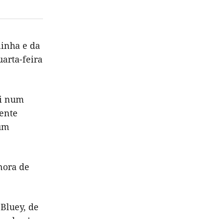
inha e da
arta-feira
ai num
mente
num
nora de
 Bluey, de