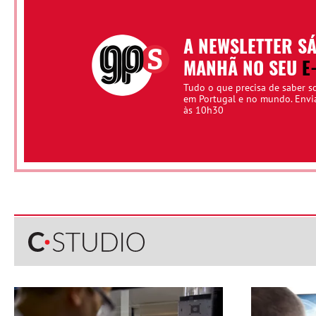
A NEWSLETTER S
MANHÃ NO SEU
E
Tudo o que precisa de saber s
em Portugal e no mundo. Env
às 10h30