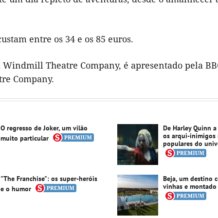
custam entre os 34 e os 85 euros.
a Windmill Theatre Company, é apresentado pela BB
tre Company.
O regresso de Joker, um vilão
De Harley Quinn a
os arqui-inimigos
muito particular
populares do uni
"The Franchise": os super-heróis
Beja, um destino c
vinhas e montado
e o humor