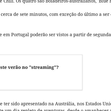
e Chili. Os quatro são boiadeiros-australianos, 'blue 
cerca de sete minutos, com exceção do último a ser 
e em Portugal poderão ser vistos a partir de segunda-
 este verão no "streaming"?
e ter sido apresentado na Austrália, nos Estados Uni
e um dia repleto de aventuras, desde o amanhecer a