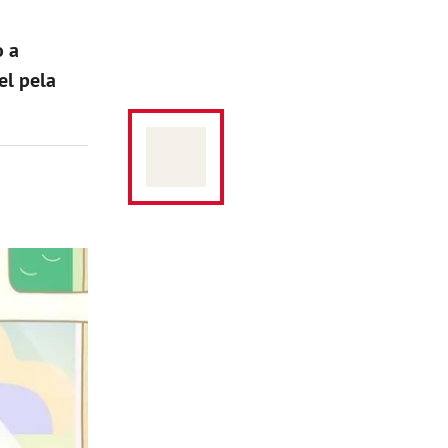
o a
el pela