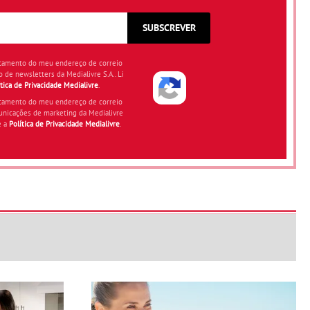
SUBSCREVER
atamento do meu endereço de correio
o de newsletters da Medialivre S.A.. Li
ítica de Privacidade Medialivre
.
atamento do meu endereço de correio
unicações de marketing da Medialivre
e a
Política de Privacidade Medialivre
.