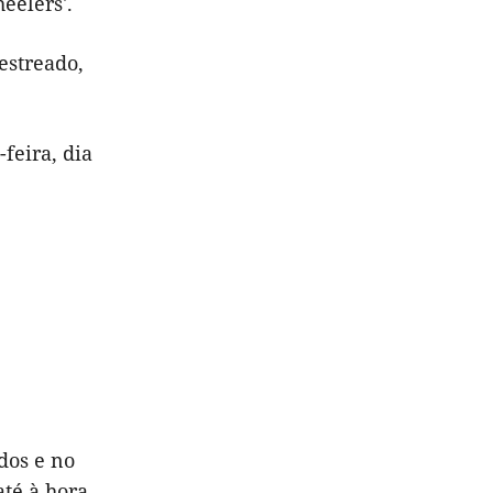
heelers'.
estreado,
feira, dia
dos e no
té à hora