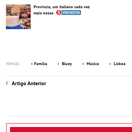
Província, um italiano cada vez
mais nosso
Família
Bluey
Música
Lisboa
TÓPICOS
Artigo Anterior