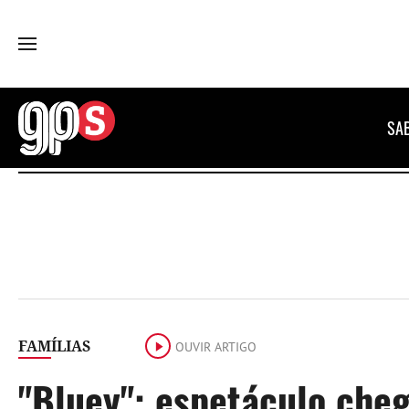
GPS
SA
FAMÍLIAS
OUVIR ARTIGO
"Bluey": espetáculo che