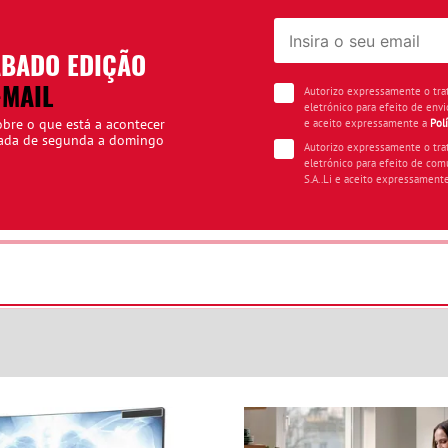
ÁBADO EDIÇÃO
-MAIL
Autorizo expressamente o tr
eletrónico para efeito de envi
obre o que está a acontecer
e aceito expressamente a
Pol
iada de segunda a domingo
Autorizo expressamente o tr
eletrónico para efeito de com
S.A..Li e aceito expressament