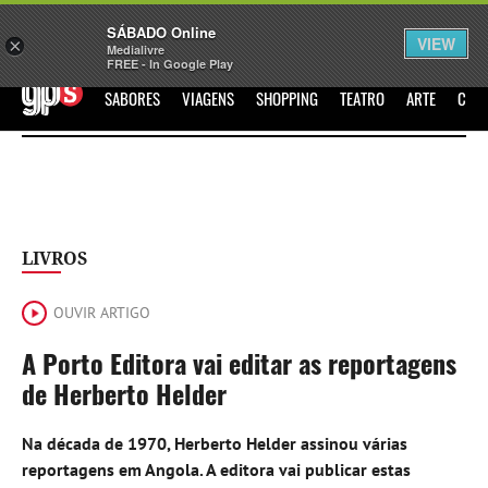
Sábado
SÁBADO Online
Assine
Iniciar Sessão
VIEW
×
Medialivre
FREE - In Google Play
GPS
SABORES
VIAGENS
SHOPPING
TEATRO
ARTE
CIN
LIVROS
OUVIR ARTIGO
A Porto Editora vai editar as reportagens
de Herberto Helder
Na década de 1970, Herberto Helder assinou várias
reportagens em Angola. A editora vai publicar estas