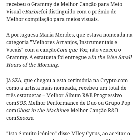
recebeu o Grammy de Melhor Canção para Meio
Visual e
Barbie
foi distinguido com o prémio de
Melhor compilação para meios visuais.
A portuguesa Maria Mendes, que estava nomeada na
categoria "Melhores Arranjos, Instrumentais e
Vocais" com a canção
Com que Voz
, não venceu o
Grammy. A estatueta foi entregue a
In the Wee Small
Hours of the Morning
.
Já SZA, que chegou a esta cerimónia na Crypto.com
como a artista mais nomeada, recebeu um total de
três estatuetas – Melhor Álbum R&B Progressivo
com
SOS
, Melhor Performance de Duo ou Grupo Pop
com
Ghost in the Machine
e Melhor Canção R&B
com
Snooze
.
"Isto é muito icónico" disse Miley Cyrus, ao aceitar o