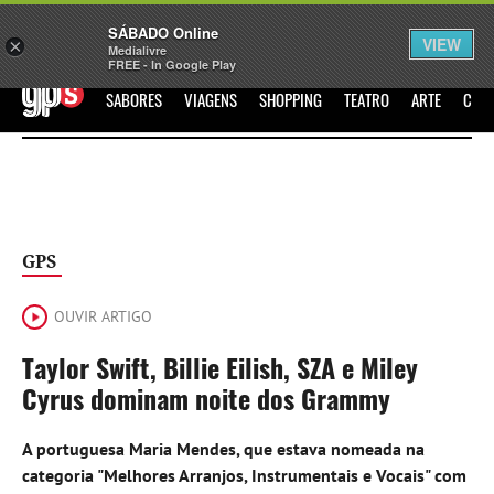
Sábado
SÁBADO Online
Assine
Iniciar Sessão
VIEW
×
Medialivre
FREE - In Google Play
GPS
SABORES
VIAGENS
SHOPPING
TEATRO
ARTE
CIN
GPS
OUVIR ARTIGO
Taylor Swift, Billie Eilish, SZA e Miley
Cyrus dominam noite dos Grammy
A portuguesa Maria Mendes, que estava nomeada na
categoria "Melhores Arranjos, Instrumentais e Vocais" com