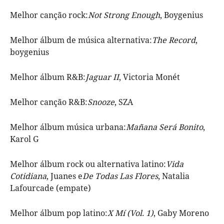
Melhor canção rock:
Not Strong Enough
, Boygenius
Melhor álbum de música alternativa:
The Record
,
boygenius
Melhor álbum R&B:
Jaguar II
, Victoria Monét
Melhor canção R&B:
Snooze
, SZA
Melhor álbum música urbana:
Mañana Será Bonito
,
Karol G
Melhor álbum rock ou alternativa latino:
Vida
Cotidiana
, Juanes e
De Todas Las Flores
, Natalia
Lafourcade (empate)
Melhor álbum pop latino:
X Mí (Vol. 1)
, Gaby Moreno