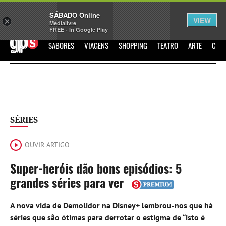
Sábado
SÁBADO Online
Assine
Iniciar Sessão
VIEW
×
Medialivre
FREE - In Google Play
GPS
SABORES
VIAGENS
SHOPPING
TEATRO
ARTE
CIN
SÉRIES
OUVIR ARTIGO
Super-heróis dão bons episódios: 5
grandes séries para ver
A nova vida de Demolidor na Disney+ lembrou-nos que há
séries que são ótimas para derrotar o estigma de “isto é